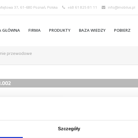
 Miętowa 37, 61-680 Poznań, Polska
+48 61 825 81 11
info@mobilus.pl
A GŁÓWNA
FIRMA
PRODUKTY
BAZA WIEDZY
POBIERZ
anie przewodowe
.002
OPIS
ROJAL S s
Szczegóły