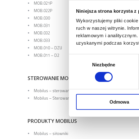
MOB.021P
MOB.022P
Niniejsza strona korzysta z
MOB.030
Wykorzystujemy pliki cookie 
MOB.031
ruch w naszej witrynie. Inf
MOB.032
reklamowym i analitycznym. 
MOB.033
uzyskanymi podczas korzysta
MOB.010 – DZU
MOB.011 – D2
Wybór
Niezbędne
zgody
STEROWANIE MOBILUS
Mobilus – sterowanie radiowe
Mobilus – Sterowanie przewodowe
Odmowa
PRODUKTY MOBILUS
Mobilus – siłowniki