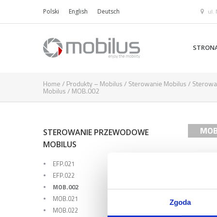
ul.
Polski
English
Deutsch
STRON
Home
/
Produkty – Mobilus
/
Sterowanie Mobilus
/
Sterow
Mobilus
/
MOB.002
MOB
STEROWANIE PRZEWODOWE
MOBILUS
EFP.021
EFP.022
MOB.002
MOB.021
Zgoda
MOB.022