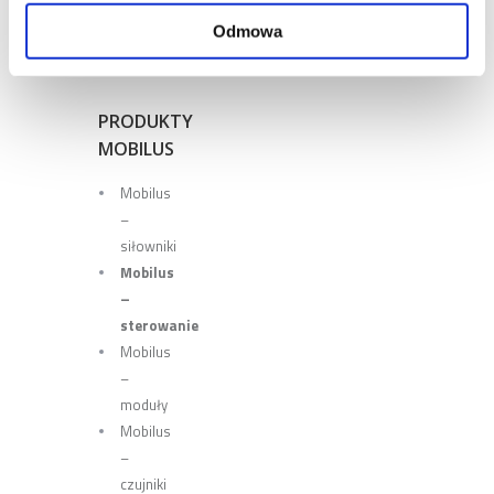
Sterowanie
Odmowa
przewodowe
PRODUKTY
MOBILUS
Mobilus
–
siłowniki
Mobilus
–
sterowanie
Mobilus
–
moduły
Mobilus
–
czujniki