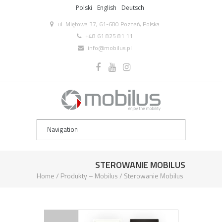
Polski
English
Deutsch
ul. Miętowa 37, 61-680 Poznań, Polska
+48 61 825 81 11
info@mobilus.pl
STEROWANIE MOBILUS
Home
/
Produkty – Mobilus
/
Sterowanie Mobilus