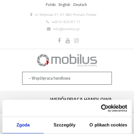
Polski
English
Deutsch
ul. Miętowa 37, 61-680 Poznań, Polska
+48 61 825 81 11
info@mobilus.pl
WSPÓŁPRACA HANDLOWA
Home
/
Współpraca handlowa
/
Zgoda
Szczegóły
O plikach cookies
WSPÓŁPRACA HANDLOWA