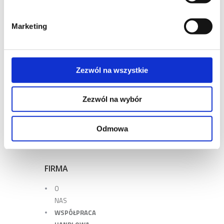
Marketing
DO POBRANIA
Zezwól na wszystkie
Lista plików:
OGÓLNE WARUNKI SPRZEDAŻY I DOSTAW - PL
Zezwól na wybór
OGÓLNE WARUNKI GWARANCJI - PL
ZGŁOSZENIE GWARANCYJNE - PL
Odmowa
FIRMA
O
NAS
WSPÓŁPRACA