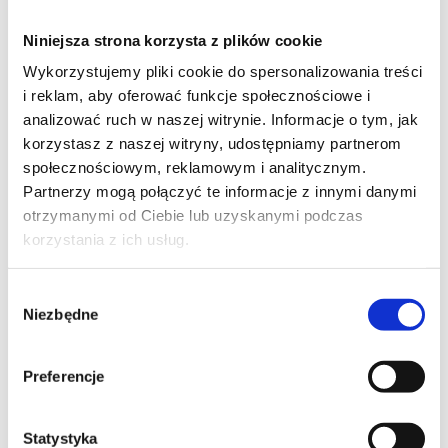
Niniejsza strona korzysta z plików cookie
Zapraszamy do współpracy handlowej
Wykorzystujemy pliki cookie do spersonalizowania treści
przedsiębiorstwa, firmy prowadzące
i reklam, aby oferować funkcje społecznościowe i
działalność w zakresie produkcji, dystrybucji i
analizować ruch w naszej witrynie. Informacje o tym, jak
montażu rolet zewnętrznych, bram
korzystasz z naszej witryny, udostępniamy partnerom
rolowanych, stolarki okiennej oraz
społecznościowym, reklamowym i analitycznym.
dostarczających rozwiązania w zakresie
Partnerzy mogą połączyć te informacje z innymi danymi
inteligentnie sterowanych domów.
otrzymanymi od Ciebie lub uzyskanymi podczas
Jeżeli jesteś zainteresowany już dziś skontaktuj
korzystania z ich usług.
się z nami - nasi specjaliści pozostają do
Twojej dyspozycji.
Wybór
Niezbędne
zgody
Preferencje
Statystyka