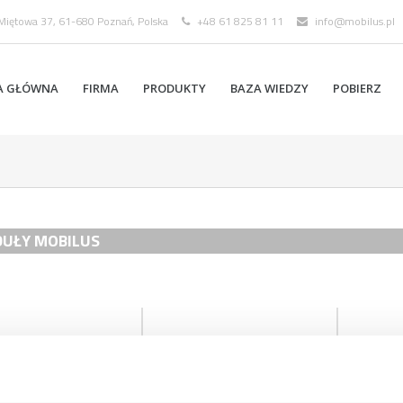
 Miętowa 37, 61-680 Poznań, Polska
+48 61 825 81 11
info@mobilus.pl
A GŁÓWNA
FIRMA
PRODUKTY
BAZA WIEDZY
POBIERZ
UŁY MOBILUS
US C-MR
MOBILUS C-GR
MOBILUS