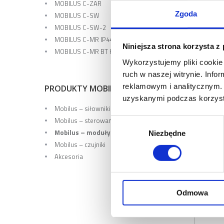
MOBILUS C-ZAR
Zgoda
MOBILUS C-SW
MOBILUS C-SW-2
MOBILUS C-MR IP44
Niniejsza strona korzysta z
MOBILUS C-MR BT HK
Wykorzystujemy pliki cookie 
ruch w naszej witrynie. Inf
reklamowym i analitycznym. 
PRODUKTY MOBILUS
uzyskanymi podczas korzysta
MOBIL
Mobilus – siłowniki
Mobilus – sterowanie
Wybór
Mobilus – moduły
Niezbędne
zgody
Mobilus – czujniki
Akcesoria
Odmowa