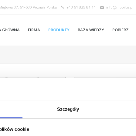
 Miętowa 37, 61-680 Poznań, Polska
+48 61 825 81 11
info@mobilus.pl
A GŁÓWNA
FIRMA
PRODUKTY
BAZA WIEDZY
POBIERZ
Szczegóły
 plików cookie