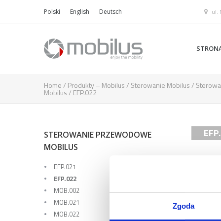
ul.
Polski
English
Deutsch
STRON
Home
/
Produkty – Mobilus
/
Sterowanie Mobilus
/
Sterow
Mobilus
/
EFP.022
EFP
STEROWANIE PRZEWODOWE
MOBILUS
EFP.021
EFP.022
MOB.002
MOB.021
Zgoda
MOB.022