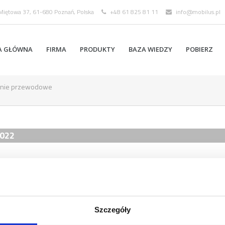
 Miętowa 37, 61-680 Poznań, Polska
+48 61 825 81 11
info@mobilus.pl
A GŁÓWNA
FIRMA
PRODUKTY
BAZA WIEDZY
POBIERZ
anie przewodowe
.022
OPIS
WYŁĄCZN
Szczegóły