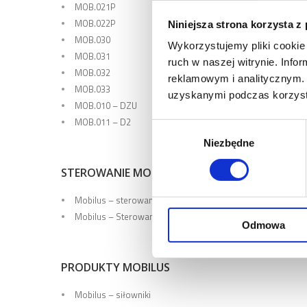
MOB.021P
MOB.022P
Niniejsza strona korzysta z
MOB.030
Wykorzystujemy pliki cookie 
MOB.031
ruch w naszej witrynie. Inf
MOB.032
reklamowym i analitycznym. 
MOB.033
uzyskanymi podczas korzysta
MOB.010 – DZU
MOB.011 – D2
Wybór
Niezbędne
zgody
STEROWANIE MOBILUS
Mobilus – sterowanie radiowe
Mobilus – Sterowanie przewodowe
Odmowa
PRODUKTY MOBILUS
Mobilus – siłowniki