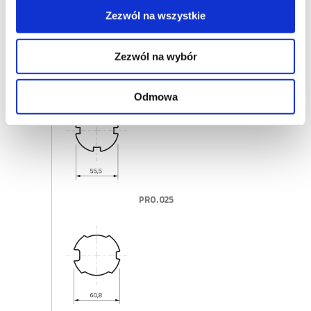
Zezwól na wszystkie
Zezwól na wybór
PRO.023
Odmowa
PRO.025