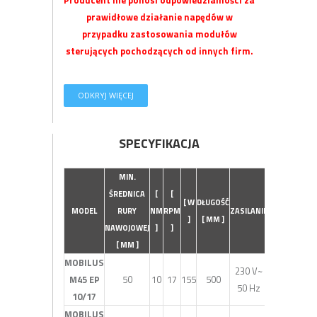
prawidłowe działanie napędów w
przypadku zastosowania modułów
sterujących
pochodzących
od innych firm.
ODKRYJ WIĘCEJ
SPECYFIKACJA
MIN.
Ś
REDNICA
[
[
[ W
DŁUGOŚĆ
MODEL
RURY
NM
RPM
ZASILANIE
]
[ MM ]
NAWOJOWEJ
]
]
[ MM ]
MOBILUS
230 V~
M45 EP
50
10
17
155
500
50 Hz
10/17
MOBILUS