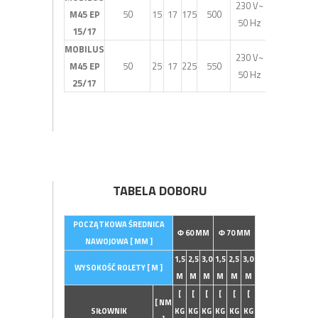
230 V~
M45 EP
50
15
17
175
500
50 Hz
15/17
MOBILUS
230 V~
M45 EP
50
25
17
225
550
50 Hz
25/17
TABELA DOBORU
POCZĄTKOWA ŚREDNICA
Φ 60 MM
Φ 70 MM
NAWOJOWA [ MM ]
1,5
2,5
3,0
1,5
2,5
3,0
WYSOKOŚĆ ROLETY [ M ]
M
M
M
M
M
M
[
[
[
[
[
[
[ NM
SIŁOWNIK
KG
KG
KG
KG
KG
KG