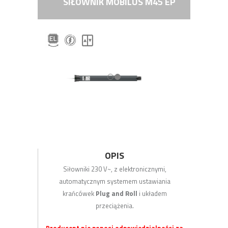
SIŁOWNIK MOBILUS M45 EP
OPIS
Siłowniki 230 V~, z elektronicznymi,
automatycznym systemem ustawiania
krańcówek
Plug and Roll
i układem
przeciążenia.
Producent nie ponosi odpowiedzialności za