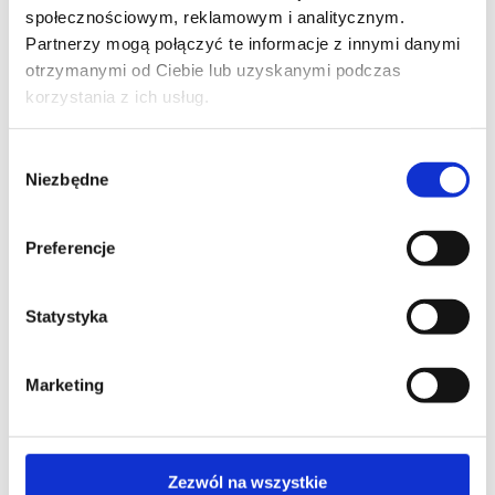
społecznościowym, reklamowym i analitycznym.
Partnerzy mogą połączyć te informacje z innymi danymi
otrzymanymi od Ciebie lub uzyskanymi podczas
korzystania z ich usług.
Siłowniki 230 V~, z mechanicznymi
krańcówkami, zintegrowanym
Wybór
dwukierunkowym modułem radiowym
Niezbędne
zgody
i układem przeciążenia, obsługa TUYA.
Preferencje
Statystyka
MOBILUS M35 M
Marketing
Siłowniki 230 V~, z mechanicznymi
krańcówkami.
Zezwól na wszystkie