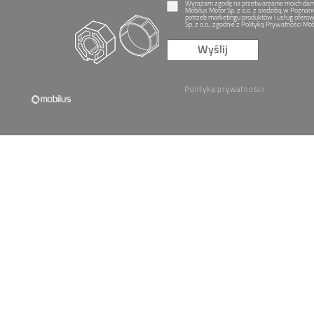
Wyrażam zgodę na przetwarzanie moich dan
Mobilus Motor Sp. z o.o. z siedzibą w Poznani
potrzeb marketingu produktów i usług ofero
Sp. z o.o., zgodnie z Polityką Prywatności Mob
Wyślij
Polityka prywatności