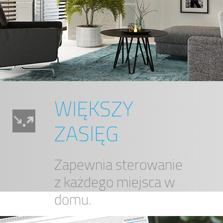
WIĘKSZY
ZASIĘG
Zapewnia sterowanie
z każdego miejsca w
domu.