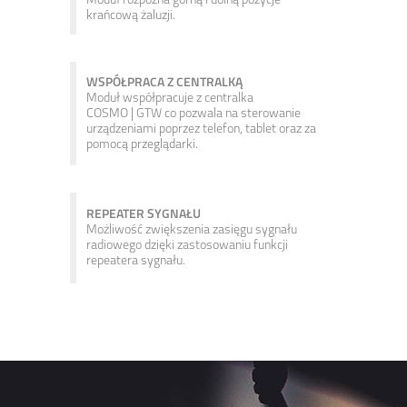
Moduł rozpozna górną i dolną pozycje
krańcową żaluzji.
WSPÓŁPRACA Z CENTRALKĄ
Moduł współpracuje z centralka
COSMO | GTW co pozwala na sterowanie
urządzeniami poprzez telefon, tablet oraz za
pomocą przeglądarki.
REPEATER SYGNAŁU
Możliwość zwiększenia zasięgu sygnału
radiowego dzięki zastosowaniu funkcji
repeatera sygnału.