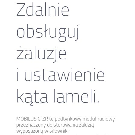
Zdalnie
obsługuj
żaluzje
i ustawienie
kąta lameli.
MOBILUS C-ZR to podtynkowy moduł radiowy
przeznaczony do sterowania żaluzją
wyposażoną w siłownik.