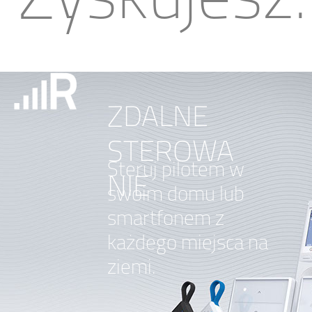
Zyskujesz:
ZDALNE
STEROWA
Steruj pilotem w
NIE
swoim domu lub
smartfonem z
każdego miejsca na
ziemi.