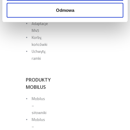
Adaptacje
Odmowa
M35
Adaptacje
M45
Korby,
końcówki
Uchwyty,
ramki
PRODUKTY
MOBILUS
Mobilus
–
siłowniki
Mobilus
–