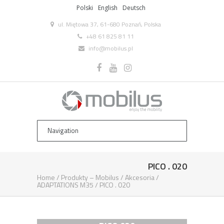
Polski
English
Deutsch
ul. Miętowa 37, 61-680 Poznań, Polska
+48 61 825 81 11
info@mobilus.pl
PICO . 020
Home
/
Produkty – Mobilus
/
Akcesoria
/
ADAPTATIONS M35
/
PICO . 020