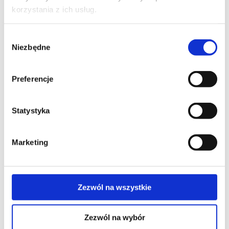
korzystania z ich usług.
ADAPTACJE
M35
Wybór
Niezbędne
zgody
PICO.020
[ 40
mm ]
Preferencje
PICO.021
[ φ 40
Statystyka
mm ]
PICO.022
[ φ 42
Marketing
mm ]
PICO.029
[ φ 63
mm ]
Zezwól na wszystkie
Zezwól na wybór
AKCESORIA