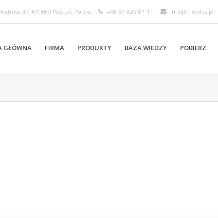
 Miętowa 37, 61-680 Poznań, Polska
+48 61 825 81 11
info@mobilus.pl
A GŁÓWNA
FIRMA
PRODUKTY
BAZA WIEDZY
POBIERZ