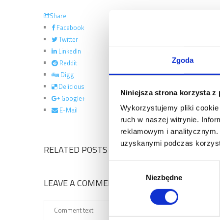
Share
Facebook
Twitter
LinkedIn
Zgoda
Reddit
Digg
Delicious
Niniejsza strona korzysta z
Google+
Wykorzystujemy pliki cookie 
E-Mail
ruch w naszej witrynie. Inf
reklamowym i analitycznym. 
uzyskanymi podczas korzysta
RELATED POSTS
Wybór
Niezbędne
zgody
LEAVE A COMMENT