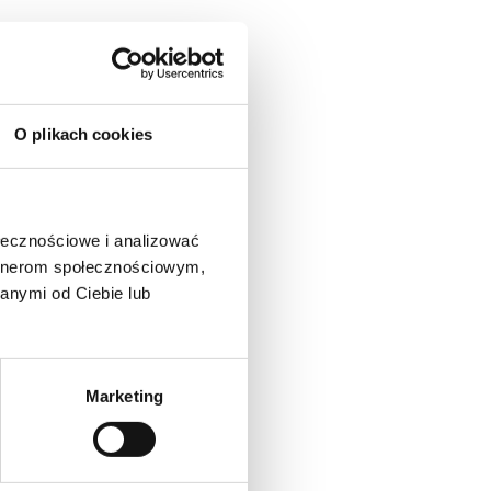
KATEGORIE
Brak kategorii
O plikach cookies
META
Zaloguj się
ołecznościowe i analizować
Kanał wpisów
artnerom społecznościowym,
Kanał komentarzy
anymi od Ciebie lub
WordPress.org
Marketing