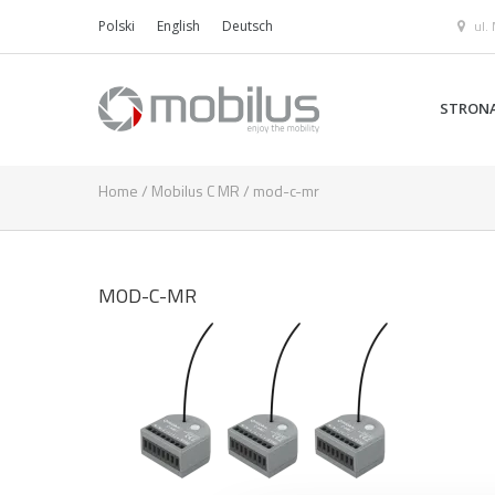
ul.
Polski
English
Deutsch
STRON
Home
/
Mobilus C MR
/
mod-c-mr
MOD-C-MR