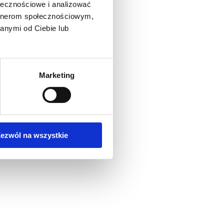
ołecznościowe i analizować
UP KANAŁÓW
artnerom społecznościowym,
R
anymi od Ciebie lub
 MHz
 / AAA 1,5 V
Marketing
ezwól na wszystkie