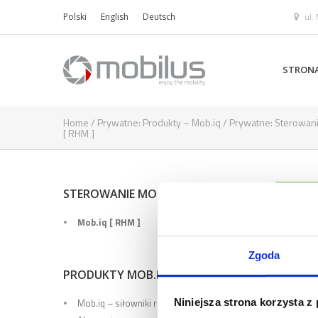
ul.
Polski
English
Deutsch
STRON
Home
/
Prywatne: Produkty – Mob.iq
/
Prywatne: Sterowan
[ RHM ]
PIL
STEROWANIE MOB.IQ
Mob.iq [ RHM ]
Zgoda
PRODUKTY MOB.IQ
Niniejsza strona korzysta z
Mob.iq – siłowniki rurowe