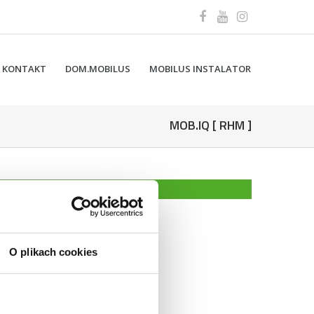
KONTAKT
DOM.MOBILUS
MOBILUS INSTALATOR
MOB.IQ [ RHM ]
O plikach cookies
IKACJA
IKACJA Z-WAVE
231 URZĄDZEŃ STEROWANYCH