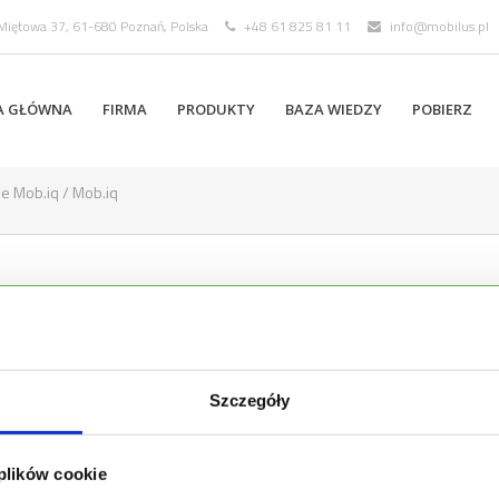
 Miętowa 37, 61-680 Poznań, Polska
+48 61 825 81 11
info@mobilus.pl
A GŁÓWNA
FIRMA
PRODUKTY
BAZA WIEDZY
POBIERZ
ie Mob.iq
/
Mob.iq
OT MOB.IQ [RHM]
Szczegóły
SPECYF
KOMUN
 plików cookie
MAX. 