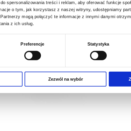
do spersonalizowania treści i reklam, aby oferować funkcje sp
35 GR
ormacje o tym, jak korzystasz z naszej witryny, udostępniamy p
BUZZE
Partnerzy mogą połączyć te informacje z innymi danymi otrzym
868,42
nia z ich usług.
2 x R03
Preferencje
Statystyka
Zezwól na wybór
Z