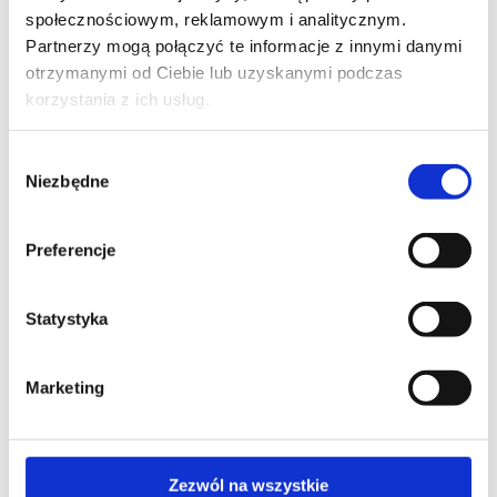
społecznościowym, reklamowym i analitycznym.
Partnerzy mogą połączyć te informacje z innymi danymi
otrzymanymi od Ciebie lub uzyskanymi podczas
korzystania z ich usług.
Wybór
COSMO WT
Niezbędne
zgody
I am text block. Click edit button to change this text.
Lorem ipsum dolor sit amet, consectetur adipiscing
Preferencje
elit. Ut elit tellus, luctus nec ullamcorper mattis,
pulvinar dapibus leo. Zakładka 1Zakładka 2 I am text
block. Click edit button to change this text. Lorem
Statystyka
ipsum dolor sit amet, consectetur adipiscing elit. Ut
elit tellus, luctus [...]
Marketing
Zezwól na wszystkie