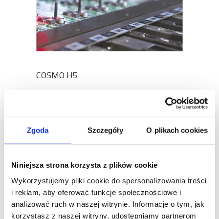
COSMO H5
I am text block. Click edit button to change this text.
Lorem ipsum dolor sit amet, consectetur adipiscing
elit. Ut elit tellus, luctus nec ullamcorper mattis,
pulvinar dapibus leo. Zakładka 1Zakładka 2 I am text
Zgoda
Szczegóły
O plikach cookies
block. Click edit button to change this text. Lorem
ipsum dolor sit amet, consectetur adipiscing elit. Ut
elit tellus, luctus [...]
Niniejsza strona korzysta z plików cookie
Wykorzystujemy pliki cookie do spersonalizowania treści
i reklam, aby oferować funkcje społecznościowe i
analizować ruch w naszej witrynie. Informacje o tym, jak
korzystasz z naszej witryny, udostępniamy partnerom