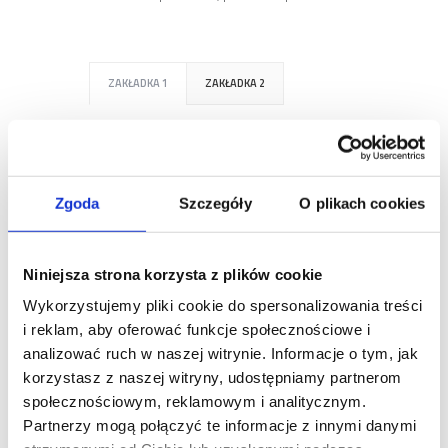
ZAKŁADKA 1
ZAKŁADKA 2
I am text block. Click edit button to
change this text. Lorem ipsum dolor sit
amet, consectetur adipiscing elit. Ut elit
Zgoda
Szczegóły
O plikach cookies
tellus, luctus nec ullamcorper mattis,
pulvinar dapibus leo.
Niniejsza strona korzysta z plików cookie
Wykorzystujemy pliki cookie do spersonalizowania treści
i reklam, aby oferować funkcje społecznościowe i
I am text block. Click edit button to
analizować ruch w naszej witrynie. Informacje o tym, jak
change this text. Lorem ipsum dolor sit
korzystasz z naszej witryny, udostępniamy partnerom
amet, consectetur adipiscing elit. Ut elit
społecznościowym, reklamowym i analitycznym.
tellus, luctus nec ullamcorper mattis,
Partnerzy mogą połączyć te informacje z innymi danymi
pulvinar dapibus leo.