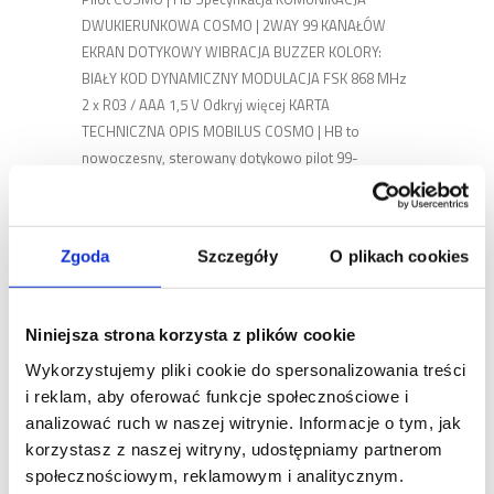
DWUKIERUNKOWA COSMO | 2WAY 99 KANAŁÓW
EKRAN DOTYKOWY WIBRACJA BUZZER KOLORY:
BIAŁY KOD DYNAMICZNY MODULACJA FSK 868 MHz
2 x R03 / AAA 1,5 V Odkryj więcej KARTA
TECHNICZNA OPIS MOBILUS COSMO | HB to
nowoczesny, sterowany dotykowo pilot 99-
kanałowy, obsługujący do 99 urządzeń np.: bram
wjazdowych i garażowych, rolet, [...]
Zgoda
Szczegóły
O plikach cookies
COSMO | HM
Niniejsza strona korzysta z plików cookie
Pilot COSMO | HM Specyfikacja KOMUNIKACJA
Wykorzystujemy pliki cookie do spersonalizowania treści
DWUKIERUNKOWA COSMO | 2WAY 99 KANAŁÓW
i reklam, aby oferować funkcje społecznościowe i
BUZZER KOLOR: BIAŁY, CZARNY KOD DYNAMICZNY
analizować ruch w naszej witrynie. Informacje o tym, jak
MODULACJA FSK 868 MHz 2 x R03 / AAA 1,5 V Odkryj
korzystasz z naszej witryny, udostępniamy partnerom
więcej KARTA TECHNICZNA MOBILUS COSMO | HM
społecznościowym, reklamowym i analitycznym.
to nowoczesny, sterowany za pomocą przycisków