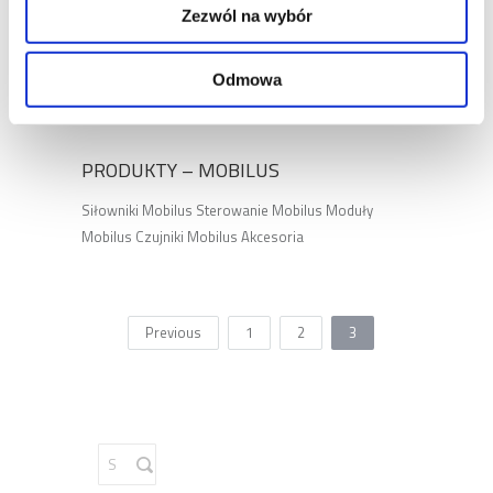
STEROWANIE MOBILUS
Zezwól na wybór
Sterowanie radiowe Mobilus Sterowanie
przewodowe Mobilus
Odmowa
PRODUKTY – MOBILUS
Siłowniki Mobilus Sterowanie Mobilus Moduły
Mobilus Czujniki Mobilus Akcesoria
Previous
1
2
3