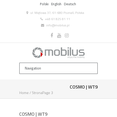
Polski
English
Deutsch
ul. Miętowa 37, 61-680 Poznań, Polska
+48 61 825 81 11
info@mobilus.pl
COSMO | WT9
Home
/
Strona
Page 3
COSMO | WT9