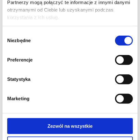
Partnerzy mogą połączyć te informacje z innymi danymi
pilot 99-kanałowy obsługujący do 99 urządzeń np.:
otrzymanymi od Ciebie lub uzyskanymi podczas
bram wjazdowych i garażowych, rolet, żaluzji, [...]
korzystania z ich usług.
Wybór
COSMO | HCT
Niezbędne
zgody
Pilot COSMO | HCT Specyfikacja KOMUNIKACJA
DWUKIERUNKOWA COSMO | 2WAY 24 KANAŁY 12
Preferencje
GRUP KANAŁÓW AUTOMATYKA: TRYB
DZIENNY, TRYB TYGODNIOWY, FUNKCJE ASTRO
TRYB POZOROWANEJ OBECNOŚCI UŻYTKOWNIKA
Statystyka
INTERFEJS UŻYTKOWNIKA W 8 JĘZYKACH
MOŻLIWOŚĆ KONFIGURACJI Z POZIOMU
Marketing
KOMPUTERA PC WYŚWIETLACZ LCD 240 x 320 px
MICRO USB KOLORY: BIAŁY, CZARNY KOD
DYNAMICZNY MODULACJA FSK 868 MHz 3 x R03 [...]
Zezwól na wszystkie