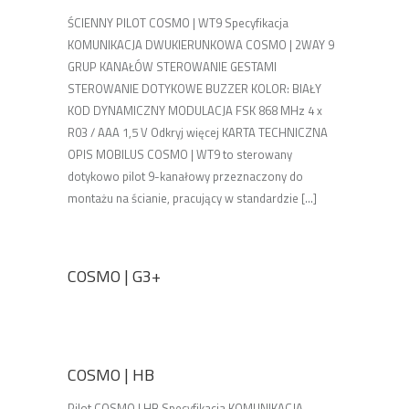
ŚCIENNY PILOT COSMO | WT9 Specyfikacja
KOMUNIKACJA DWUKIERUNKOWA COSMO | 2WAY 9
GRUP KANAŁÓW STEROWANIE GESTAMI
STEROWANIE DOTYKOWE BUZZER KOLOR: BIAŁY
KOD DYNAMICZNY MODULACJA FSK 868 MHz 4 x
R03 / AAA 1,5 V Odkryj więcej KARTA TECHNICZNA
OPIS MOBILUS COSMO | WT9 to sterowany
dotykowo pilot 9-kanałowy przeznaczony do
montażu na ścianie, pracujący w standardzie [...]
COSMO | G3+
COSMO | HB
Pilot COSMO | HB Specyfikacja KOMUNIKACJA