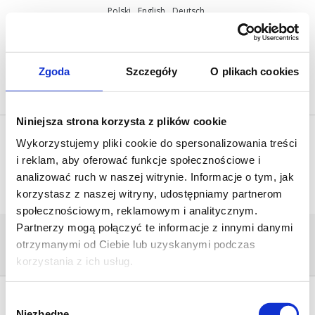
Polski
English
Deutsch
ul. Miętowa 37, 61-680 Poznań, Polska
+48 61 825 81 11
info@mobilus.pl
Zgoda
Szczegóły
O plikach cookies
Niniejsza strona korzysta z plików cookie
Wykorzystujemy pliki cookie do spersonalizowania treści
i reklam, aby oferować funkcje społecznościowe i
analizować ruch w naszej witrynie. Informacje o tym, jak
korzystasz z naszej witryny, udostępniamy partnerom
społecznościowym, reklamowym i analitycznym.
Partnerzy mogą połączyć te informacje z innymi danymi
CSWP2
otrzymanymi od Ciebie lub uzyskanymi podczas
Home
/
[:pl]Moduły Mobilus[:en]Mobilus -
modules[:de]Mobilus - modules[:]
/
cswp2
korzystania z ich usług.
Wybór
Niezbędne