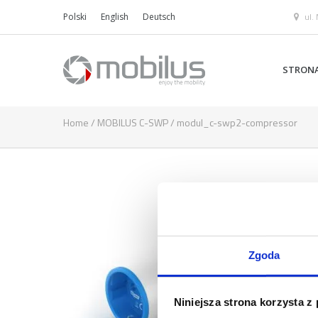
ul.
Polski
English
Deutsch
STRON
Home
/
MOBILUS C-SWP
/
modul_c-swp2-compressor
Zgoda
Niniejsza strona korzysta z