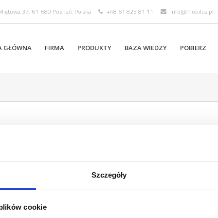
 Miętowa 37, 61-680 Poznań, Polska
+48 61 825 81 11
info@mobilus.pl
A GŁÓWNA
FIRMA
PRODUKTY
BAZA WIEDZY
POBIERZ
Szczegóły
 plików cookie