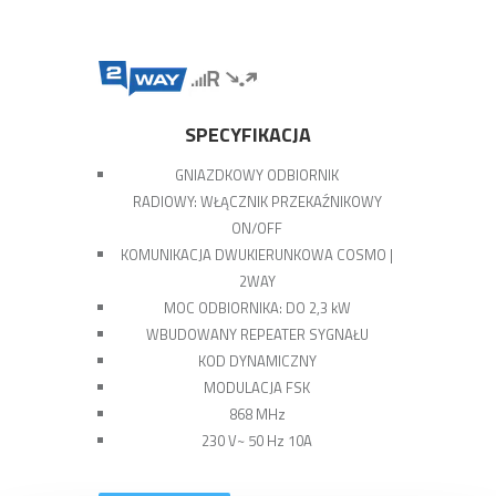
SPECYFIKACJA
GNIAZDKOWY ODBIORNIK
RADIOWY: WŁĄCZNIK PRZEKAŹNIKOWY
ON/OFF
KOMUNIKACJA DWUKIERUNKOWA COSMO |
2WAY
MOC ODBIORNIKA: DO 2,3 kW
WBUDOWANY REPEATER SYGNAŁU
KOD DYNAMICZNY
MODULACJA FSK
868 MHz
230 V~ 50 Hz 10A