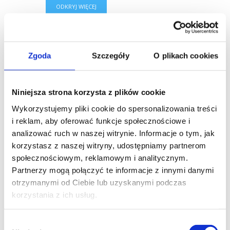
ODKRYJ WIĘCEJ
Zgoda
Szczegóły
O plikach cookies
OPIS
MOBILUS C-SWP -
moduł radiowy typu
Niniejsza strona korzysta z plików cookie
ON/OFF mocowany w gniazdku
Wykorzystujemy pliki cookie do spersonalizowania treści
elektrycznym umożliwia włączanie /
i reklam, aby oferować funkcje społecznościowe i
wyłączania drogą radiową odbiorników
analizować ruch w naszej witrynie. Informacje o tym, jak
elektrycznych o mocy do 2,3 kW np. lampki,
korzystasz z naszej witryny, udostępniamy partnerom
inne urządzenia do gniazdkowe.
społecznościowym, reklamowym i analitycznym.
Partnerzy mogą połączyć te informacje z innymi danymi
Moduł CSWP pracuje w standardzie
otrzymanymi od Ciebie lub uzyskanymi podczas
dwukierunkowej komunikacji
COSMO | 2WAY
korzystania z ich usług.
umożliwiający przesyłanie informacji
zwrotnej o stanie odbiornika (włączone /
Wybór
wyłączone).