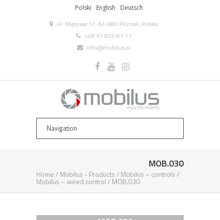
Polski
English
Deutsch
ul. Miętowa 37, 61-680 Poznań, Polska
+48 61 825 81 11
info@mobilus.pl
MOB.030
Home
/
Mobilus ­- Products
/
Mobilus – controls
/
Mobilus – wired control
/
MOB.030