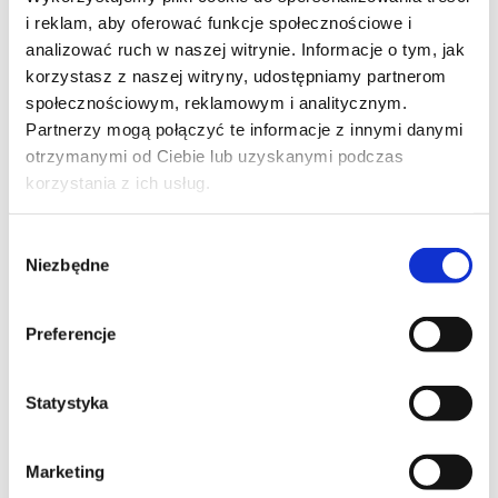
One way momentary position switch, flush
i reklam, aby oferować funkcje społecznościowe i
mounted.
analizować ruch w naszej witrynie. Informacje o tym, jak
korzystasz z naszej witryny, udostępniamy partnerom
społecznościowym, reklamowym i analitycznym.
Partnerzy mogą połączyć te informacje z innymi danymi
otrzymanymi od Ciebie lub uzyskanymi podczas
korzystania z ich usług.
MOBILUS
–
Wybór
WIRED
Niezbędne
zgody
CONTROL
EFP.021
Preferencje
EFP.022
MOB.002
Statystyka
MOB.021
MOB.022
MOB.021P
Marketing
MOB.022P