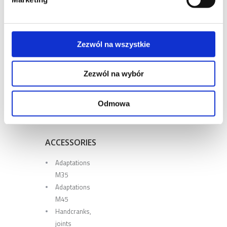
[ φ 60
mm ]
PRO.026
[ φ 64
Zezwól na wszystkie
mm ]
PRO.027
Zezwól na wybór
[ φ
54
Odmowa
mm ]
ACCESSORIES
Adaptations
M35
Adaptations
M45
Handcranks,
joints