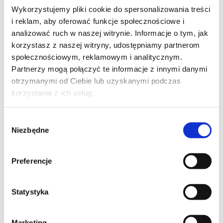
ADAPTATIONS
Wykorzystujemy pliki cookie do spersonalizowania treści
– M45
i reklam, aby oferować funkcje społecznościowe i
analizować ruch w naszej witrynie. Informacje o tym, jak
PRO.020
korzystasz z naszej witryny, udostępniamy partnerom
[ 60
społecznościowym, reklamowym i analitycznym.
mm ]
Partnerzy mogą połączyć te informacje z innymi danymi
PRO.021
otrzymanymi od Ciebie lub uzyskanymi podczas
[ 70
korzystania z ich usług.
mm ]
PRO.022
Wybór
[ φ 70
Niezbędne
zgody
mm ]
PRO.023
[ φ 78
Preferencje
mm ]
PRO.024
Statystyka
[ 50
mm ]
PRO.025
Marketing