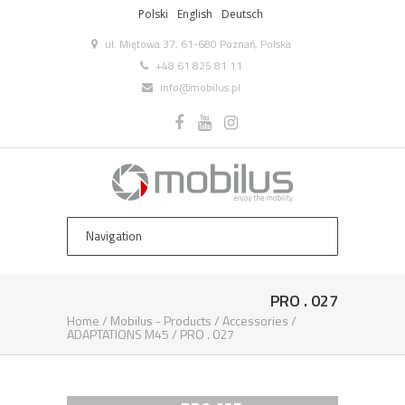
Polski
English
Deutsch
ul. Miętowa 37, 61-680 Poznań, Polska
+48 61 825 81 11
info@mobilus.pl
PRO . 027
Home
/
Mobilus ­- Products
/
Accessories
/
ADAPTATIONS M45
/
PRO . 027