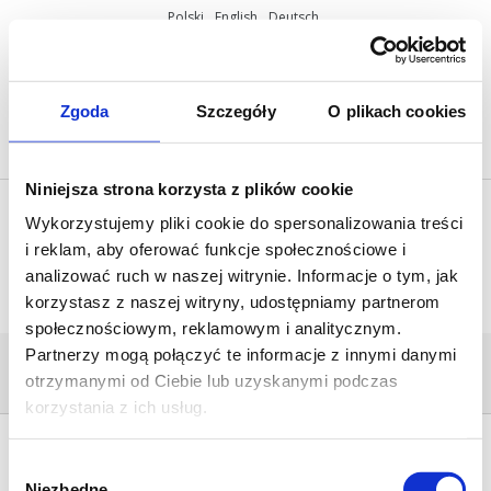
Polski
English
Deutsch
ul. Miętowa 37, 61-680 Poznań, Polska
+48 61 825 81 11
info@mobilus.pl
Zgoda
Szczegóły
O plikach cookies
Niniejsza strona korzysta z plików cookie
Wykorzystujemy pliki cookie do spersonalizowania treści
i reklam, aby oferować funkcje społecznościowe i
analizować ruch w naszej witrynie. Informacje o tym, jak
korzystasz z naszej witryny, udostępniamy partnerom
społecznościowym, reklamowym i analitycznym.
Partnerzy mogą połączyć te informacje z innymi danymi
BANER_HM-COMPRESSOR
otrzymanymi od Ciebie lub uzyskanymi podczas
Home
/
COSMO | 2WAY
/
baner_hm-compressor
korzystania z ich usług.
Wybór
Niezbędne