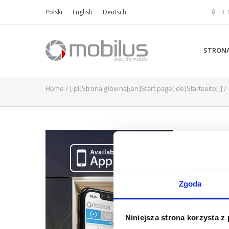
ul.
Polski
English
Deutsch
STRON
Home
/
[:pl]Strona główna[:en]Start page[:de]Startseite[:]
/
Zgoda
Niniejsza strona korzysta z