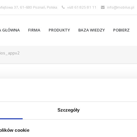
 Miętowa 37, 61-680 Poznań, Polska
+48 61 825 81 11
info@mobilus.pl
A GŁÓWNA
FIRMA
PRODUKTY
BAZA WIEDZY
POBIERZ
ios_appv2
Szczegóły
 plików cookie