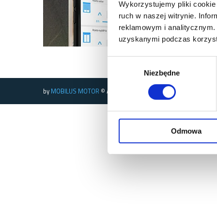
Wykorzystujemy pliki cookie 
ruch w naszej witrynie. Inf
reklamowym i analitycznym. 
uzyskanymi podczas korzysta
Wybór
Niezbędne
zgody
by
MOBILUS MOTOR
© All rights reserved
Odmowa