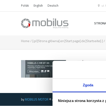
ul.
Polski
English
Deutsch
STRON
Home
/
[:pl]Strona główna[:en]Start page[:de]Startseite[:]
/
Zgoda
by
MOBILUS MOTOR
© All rights reserved
Niniejsza strona korzysta z