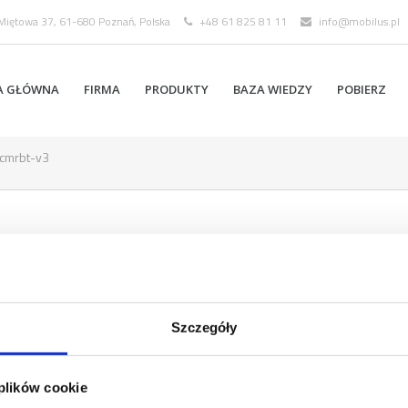
 Miętowa 37, 61-680 Poznań, Polska
+48 61 825 81 11
info@mobilus.pl
A GŁÓWNA
FIRMA
PRODUKTY
BAZA WIEDZY
POBIERZ
cmrbt-v3
Szczegóły
 plików cookie