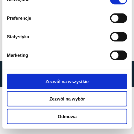
zgody
Preferencje
Statystyka
Marketing
by
MOBILUS MOTOR
© All rights reserved
Polityka prywatności
Zezwól na wszystkie
Zezwól na wybór
Odmowa