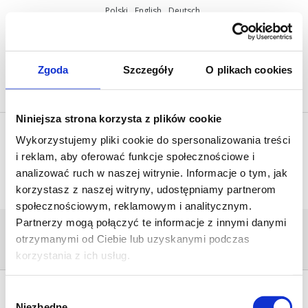
Polski
English
Deutsch
ul. Miętowa 37, 61-680 Poznań, Polska
+48 61 825 81 11
info@mobilus.pl
Zgoda
Szczegóły
O plikach cookies
Niniejsza strona korzysta z plików cookie
Wykorzystujemy pliki cookie do spersonalizowania treści
i reklam, aby oferować funkcje społecznościowe i
analizować ruch w naszej witrynie. Informacje o tym, jak
korzystasz z naszej witryny, udostępniamy partnerom
społecznościowym, reklamowym i analitycznym.
Partnerzy mogą połączyć te informacje z innymi danymi
ANDROID_APPV5
otrzymanymi od Ciebie lub uzyskanymi podczas
Home
/
[:pl]Strona główna[:en]Start
page[:de]Startseite[:]
/
android_appv5
korzystania z ich usług.
Wybór
Niezbędne