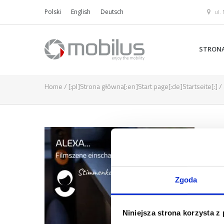
ul.
Polski
English
Deutsch
STRON
Home
/
[:pl]Strona główna[:en]Start page[:de]Startseite[:]
/
Zgoda
Niniejsza strona korzysta z