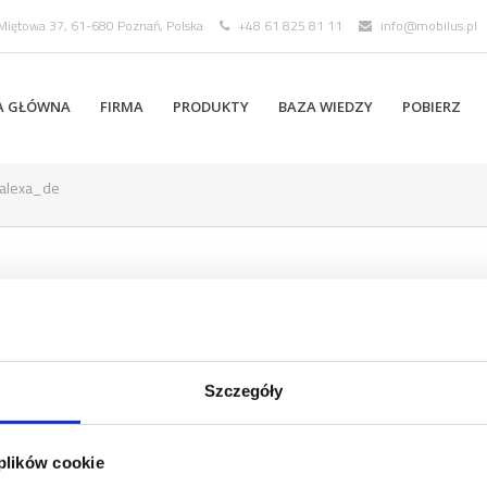
 Miętowa 37, 61-680 Poznań, Polska
+48 61 825 81 11
info@mobilus.pl
A GŁÓWNA
FIRMA
PRODUKTY
BAZA WIEDZY
POBIERZ
alexa_de
Szczegóły
 plików cookie