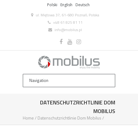
Polski
English
Deutsch
ul. Miętowa 37, 61-680 Poznań, Polska
+48 61 825 81 11
info@mobilus.pl
DATENSCHUTZRICHTLINIE DOM
MOBILUS
Home
/
Datenschutzrichtlinie Dom Mobilus
/