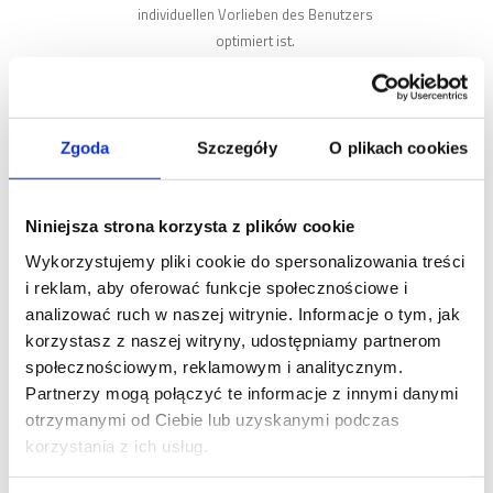
individuellen Vorlieben des Benutzers
optimiert ist.
Die, auf der Webseite, verwendeten
Lösungen sind sicher für Gerätebenutzer,
die die Webseite des Administrators ver-
wenden. Es ist nicht möglich, dass
Zgoda
Szczegóły
O plikach cookies
gefährliche oder bösartige Software auf die
Geräte von Benutzern gelangt.
Der Administrator verwendet zwei Arten
Niniejsza strona korzysta z plików cookie
von Cookies:
Wykorzystujemy pliki cookie do spersonalizowania treści
Session-Cookies: Dies sind Dateien, die
i reklam, aby oferować funkcje społecznościowe i
auf dem Gerät des Benutzers gespeichert
analizować ruch w naszej witrynie. Informacje o tym, jak
sind und dort bis zum Ende der Sitzung
korzystasz z naszej witryny, udostępniamy partnerom
des jeweiligen Browsers verbleiben. Die
społecznościowym, reklamowym i analitycznym.
gespeicherte Information wird dann
Partnerzy mogą połączyć te informacje z innymi danymi
dauerhaft aus dem Gerätespeicher
otrzymanymi od Ciebie lub uzyskanymi podczas
gelöscht. Der Sitzungscookies-
korzystania z ich usług.
Mechanismus erlaubt keine Sammlung
von persönlichen Daten oder