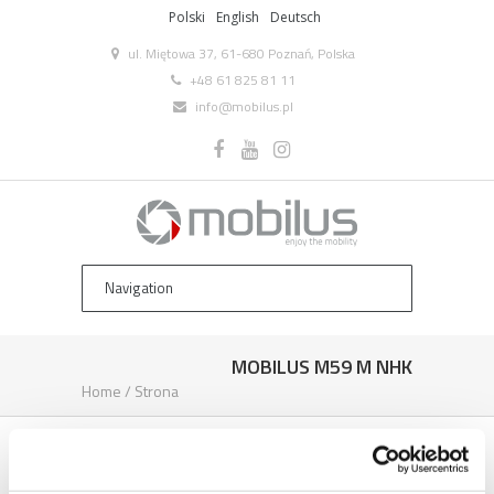
Polski
English
Deutsch
ul. Miętowa 37, 61-680 Poznań, Polska
+48 61 825 81 11
info@mobilus.pl
MOBILUS M59 M NHK
Home
/
Strona
MOBILUS M59 M NHK