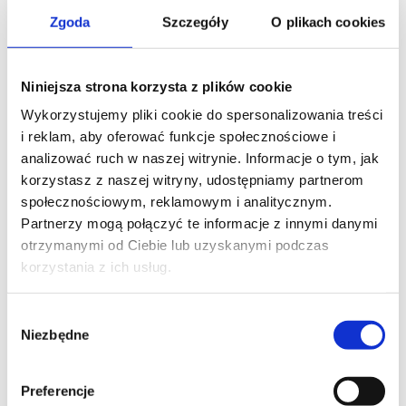
Siłownik Mobilus M59 M NHK Opis Siłowniki 230 V~,
Zgoda
Szczegóły
O plikach cookies
z mechanicznymi krańcówkami i z ręczną
przekładnią awaryjną. Specyfikacja Model min.
Niniejsza strona korzysta z plików cookie
średnica rury nawojowej [ mm ] [ Nm ] [ rpm ] [ W ]
Długość [ mm ] Zasilanie MOBILUS M59 M 100/12
Wykorzystujemy pliki cookie do spersonalizowania treści
NHK 70 100 12 371 675 230 V~ 50 Hz Tabela poboru
i reklam, aby oferować funkcje społecznościowe i
prądu [...]
analizować ruch w naszej witrynie. Informacje o tym, jak
korzystasz z naszej witryny, udostępniamy partnerom
społecznościowym, reklamowym i analitycznym.
Partnerzy mogą połączyć te informacje z innymi danymi
SIŁOWNIKI MOBILUS M59
otrzymanymi od Ciebie lub uzyskanymi podczas
korzystania z ich usług.
Wybór
Niezbędne
zgody
Preferencje