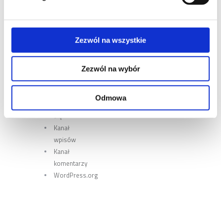
KATEGORIE
Brak
Zezwól na wszystkie
kategorii
Zezwól na wybór
META
Odmowa
Zaloguj
się
Kanał
wpisów
Kanał
komentarzy
WordPress.org