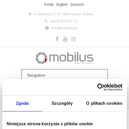
Polski
English
Deutsch
ul. Miętowa 37, 61-680 Poznań, Polska
+48 61 825 81 11
info@mobilus.pl
PRODUKTY – MOBILUS
Home
/
Strona
Zgoda
Szczegóły
O plikach cookies
Niniejsza strona korzysta z plików cookie
PRODUKTY – MOBILUS