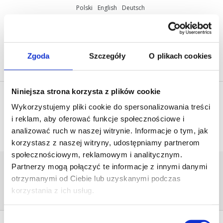
Polski
English
Deutsch
ul. Miętowa 37, 61-680 Poznań, Polska
+48 61 825 81 11
info@mobilus.pl
Zgoda
Szczegóły
O plikach cookies
Niniejsza strona korzysta z plików cookie
Wykorzystujemy pliki cookie do spersonalizowania treści
i reklam, aby oferować funkcje społecznościowe i
analizować ruch w naszej witrynie. Informacje o tym, jak
korzystasz z naszej witryny, udostępniamy partnerom
społecznościowym, reklamowym i analitycznym.
WM_BIALY_WWW
Partnerzy mogą połączyć te informacje z innymi danymi
Home
/
[:pl]Sterowanie radiowe
otrzymanymi od Ciebie lub uzyskanymi podczas
Mobilus[:en]Mobilus - radio
korzystania z ich usług.
control[:de]Fernsteuerung Mobilus[:]
/
wm_bialy_www
Wybór