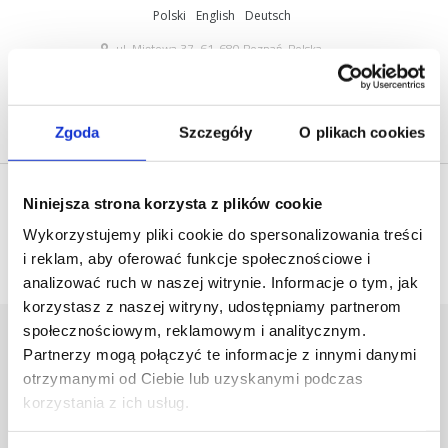
Polski
English
Deutsch
ul. Miętowa 37, 61-680 Poznań, Polska
+48 61 825 81 11
info@mobilus.pl
Zgoda
Szczegóły
O plikach cookies
Niniejsza strona korzysta z plików cookie
Wykorzystujemy pliki cookie do spersonalizowania treści
i reklam, aby oferować funkcje społecznościowe i
analizować ruch w naszej witrynie. Informacje o tym, jak
korzystasz z naszej witryny, udostępniamy partnerom
MOBILUS_COSMO_HM3_001-KOPIA-
społecznościowym, reklamowym i analitycznym.
Partnerzy mogą połączyć te informacje z innymi danymi
450×544
otrzymanymi od Ciebie lub uzyskanymi podczas
Home
/
[:pl]Sterowanie radiowe
Mobilus[:en]Mobilus - radio
korzystania z ich usług.
control[:de]Fernsteuerung Mobilus[:]
/
mobilus_cosmo_hm3_001-kopia-450×544