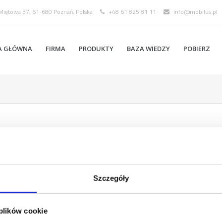
 Miętowa 37, 61-680 Poznań, Polska
+48 61 825 81 11
info@mobilus.pl
A GŁÓWNA
FIRMA
PRODUKTY
BAZA WIEDZY
POBIERZ
Szczegóły
 plików cookie