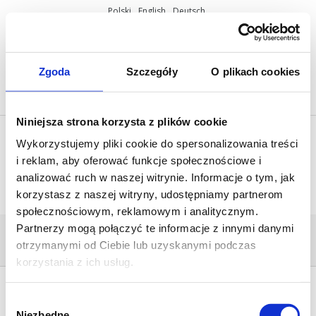
Polski
English
Deutsch
ul. Miętowa 37, 61-680 Poznań, Polska
+48 61 825 81 11
info@mobilus.pl
Zgoda
Szczegóły
O plikach cookies
Niniejsza strona korzysta z plików cookie
Wykorzystujemy pliki cookie do spersonalizowania treści
i reklam, aby oferować funkcje społecznościowe i
analizować ruch w naszej witrynie. Informacje o tym, jak
korzystasz z naszej witryny, udostępniamy partnerom
społecznościowym, reklamowym i analitycznym.
Partnerzy mogą połączyć te informacje z innymi danymi
MODUL_C-ER
otrzymanymi od Ciebie lub uzyskanymi podczas
Home
/
MOBILUS C-MR BT HK
/
modul_c-er
korzystania z ich usług.
Wybór
Niezbędne