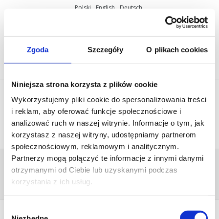
Polski
English
Deutsch
ul. Miętowa 37, 61-680 Poznań, Polska
+48 61 825 81 11
info@mobilus.pl
Zgoda
Szczegóły
O plikach cookies
Niniejsza strona korzysta z plików cookie
Wykorzystujemy pliki cookie do spersonalizowania treści
i reklam, aby oferować funkcje społecznościowe i
analizować ruch w naszej witrynie. Informacje o tym, jak
korzystasz z naszej witryny, udostępniamy partnerom
społecznościowym, reklamowym i analitycznym.
Partnerzy mogą połączyć te informacje z innymi danymi
MOBILUS_MODULY
otrzymanymi od Ciebie lub uzyskanymi podczas
Home
/
[:pl]Produkty - Mobilus[:en]Mobilus ­-
Products[:de]Produkte - Mobilus[:]
/
korzystania z ich usług.
mobilus_moduly
Wybór
Niezbędne