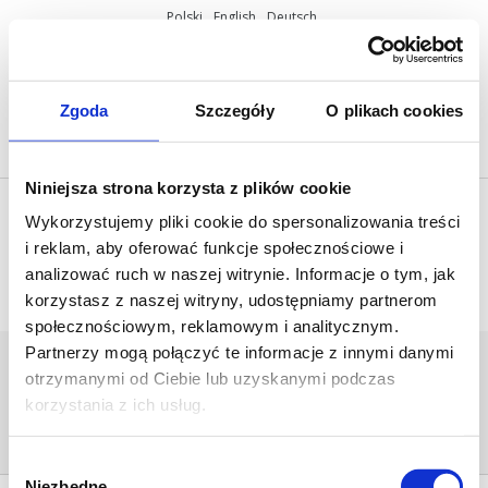
Polski
English
Deutsch
ul. Miętowa 37, 61-680 Poznań, Polska
+48 61 825 81 11
info@mobilus.pl
Zgoda
Szczegóły
O plikach cookies
Niniejsza strona korzysta z plików cookie
Wykorzystujemy pliki cookie do spersonalizowania treści
i reklam, aby oferować funkcje społecznościowe i
analizować ruch w naszej witrynie. Informacje o tym, jak
korzystasz z naszej witryny, udostępniamy partnerom
społecznościowym, reklamowym i analitycznym.
Partnerzy mogą połączyć te informacje z innymi danymi
MOBILUS-
otrzymanymi od Ciebie lub uzyskanymi podczas
M45_M_33_14_HEROS_860PX
korzystania z ich usług.
Home
/
[:pl]Siłowniki Mobilus M45[:en]Mobilus -
Tubular motors M45[:de]Antriebe Mobilus M45[:]
/
mobilus-m45_m_33_14_heros_860px
Wybór
Niezbędne