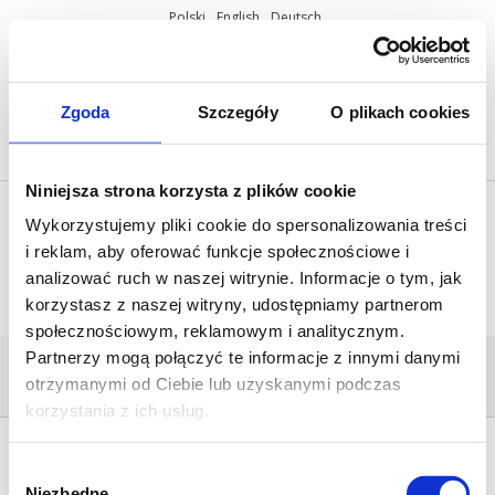
Polski
English
Deutsch
ul. Miętowa 37, 61-680 Poznań, Polska
+48 61 825 81 11
info@mobilus.pl
Zgoda
Szczegóły
O plikach cookies
Niniejsza strona korzysta z plików cookie
Wykorzystujemy pliki cookie do spersonalizowania treści
i reklam, aby oferować funkcje społecznościowe i
analizować ruch w naszej witrynie. Informacje o tym, jak
korzystasz z naszej witryny, udostępniamy partnerom
społecznościowym, reklamowym i analitycznym.
Partnerzy mogą połączyć te informacje z innymi danymi
PRO_025
otrzymanymi od Ciebie lub uzyskanymi podczas
Home
/
Mobilus M45 M NHK
/
pro_025
korzystania z ich usług.
Wybór
Niezbędne