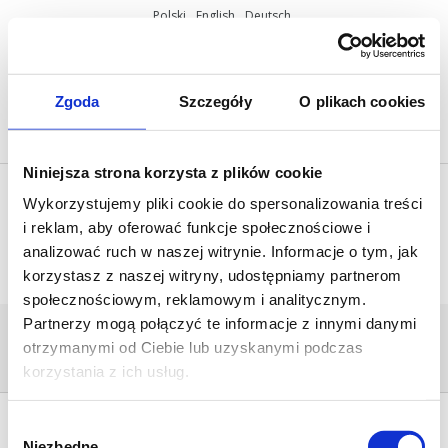
Polski
English
Deutsch
ul. Miętowa 37, 61-680 Poznań, Polska
+48 61 825 81 11
info@mobilus.pl
Zgoda
Szczegóły
O plikach cookies
Niniejsza strona korzysta z plików cookie
Wykorzystujemy pliki cookie do spersonalizowania treści
i reklam, aby oferować funkcje społecznościowe i
analizować ruch w naszej witrynie. Informacje o tym, jak
korzystasz z naszej witryny, udostępniamy partnerom
społecznościowym, reklamowym i analitycznym.
Partnerzy mogą połączyć te informacje z innymi danymi
M35_MR_1024X216
otrzymanymi od Ciebie lub uzyskanymi podczas
Home
/
Mobilus M35 MR BT
/
m35_mr_1024x216
korzystania z ich usług.
Wybór
Niezbędne