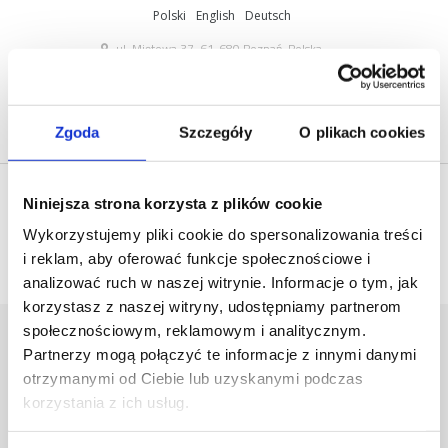
Polski
English
Deutsch
ul. Miętowa 37, 61-680 Poznań, Polska
+48 61 825 81 11
info@mobilus.pl
Zgoda
Szczegóły
O plikach cookies
Niniejsza strona korzysta z plików cookie
Wykorzystujemy pliki cookie do spersonalizowania treści
i reklam, aby oferować funkcje społecznościowe i
analizować ruch w naszej witrynie. Informacje o tym, jak
korzystasz z naszej witryny, udostępniamy partnerom
ZRZUT EKRANU 2017-02-08 O
społecznościowym, reklamowym i analitycznym.
Partnerzy mogą połączyć te informacje z innymi danymi
09.38.18
otrzymanymi od Ciebie lub uzyskanymi podczas
Home
/
[:pl]Materiały
marketingowe[:en]Marketing
korzystania z ich usług.
materials[:de]Marketing-Materialien[:]
/
Zrzut
ekranu 2017-02-08 o 09.38.18