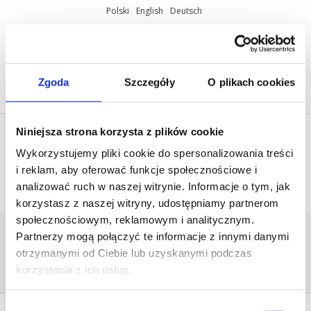
Polski
English
Deutsch
ul. Miętowa 37, 61-680 Poznań, Polska
+48 61 825 81 11
info@mobilus.pl
Zgoda
Szczegóły
O plikach cookies
Niniejsza strona korzysta z plików cookie
Wykorzystujemy pliki cookie do spersonalizowania treści
i reklam, aby oferować funkcje społecznościowe i
analizować ruch w naszej witrynie. Informacje o tym, jak
korzystasz z naszej witryny, udostępniamy partnerom
społecznościowym, reklamowym i analitycznym.
ULOTKA PILOT G3+ V3_STRONA_1
Partnerzy mogą połączyć te informacje z innymi danymi
Home
/
[:pl]Materiały
otrzymanymi od Ciebie lub uzyskanymi podczas
marketingowe[:en]Marketing
materials[:de]Marketing-Materialien[:]
/
ulotka
korzystania z ich usług.
pilot G3+ v3_Strona_1
Wybór