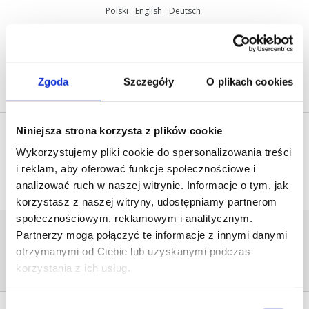
Polski
English
Deutsch
ul. Miętowa 37, 61-680 Poznań, Polska
+48 61 825 81 11
info@mobilus.pl
Zgoda
Szczegóły
O plikach cookies
Niniejsza strona korzysta z plików cookie
Wykorzystujemy pliki cookie do spersonalizowania treści
i reklam, aby oferować funkcje społecznościowe i
analizować ruch w naszej witrynie. Informacje o tym, jak
korzystasz z naszej witryny, udostępniamy partnerom
społecznościowym, reklamowym i analitycznym.
COSMO2WAY_ENG
Partnerzy mogą połączyć te informacje z innymi danymi
Home
/
[:pl]Materiały
otrzymanymi od Ciebie lub uzyskanymi podczas
marketingowe[:en]Marketing
materials[:de]Marketing-Materialien[:]
/
korzystania z ich usług.
cosmo2way_eng
Wybór