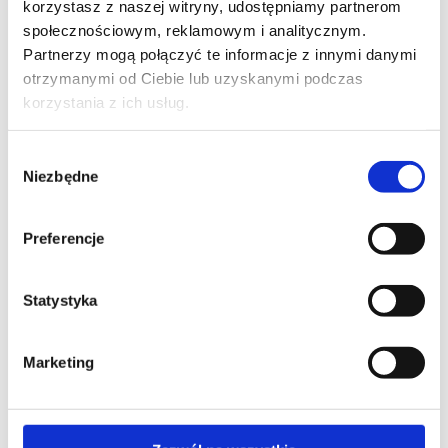
korzystasz z naszej witryny, udostępniamy partnerom
DOWNLOAD
społecznościowym, reklamowym i analitycznym.
Partnerzy mogą połączyć te informacje z innymi danymi
otrzymanymi od Ciebie lub uzyskanymi podczas
FILES
PL
ENG
DE
korzystania z ich usług.
Loading
Wybór
remote
Niezbędne
zgody
controls to
Mobilus ERS
Preferencje
tubular
motor
Statystyka
Loading
remote
controls to
Marketing
Mobilus MR
tubular
motor