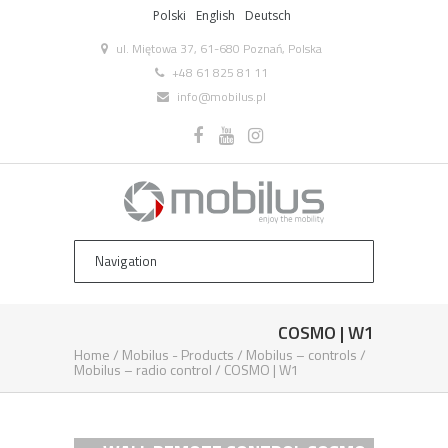
Polski
English
Deutsch
ul. Miętowa 37, 61-680 Poznań, Polska
+48 61 825 81 11
info@mobilus.pl
COSMO | W1
Home
/
Mobilus ­- Products
/
Mobilus – controls
/
Mobilus – radio control
/
COSMO | W1