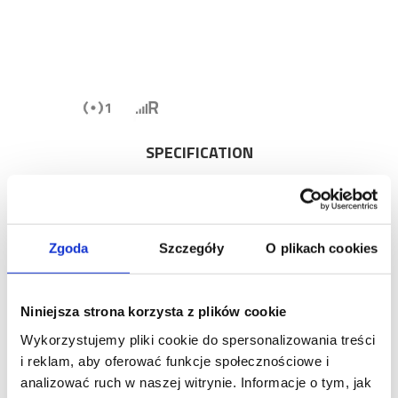
SPECIFICATION
1-CHANNEL EMITTER
COLOR: GRAY
ROLLING CODE
FSK MODULATION
Zgoda
Szczegóły
O plikach cookies
868 MHz
2 x Li CR2032 3,0 V
Niniejsza strona korzysta z plików cookie
Wykorzystujemy pliki cookie do spersonalizowania treści
i reklam, aby oferować funkcje społecznościowe i
analizować ruch w naszej witrynie. Informacje o tym, jak