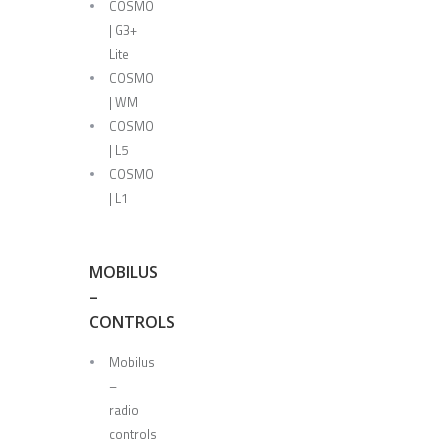
COSMO
| G3+
Lite
COSMO
| WM
COSMO
| L5
COSMO
| L1
MOBILUS
–
CONTROLS
Mobilus
–
radio
controls