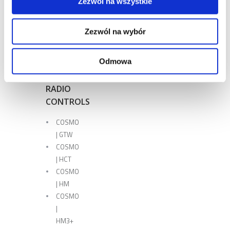
Zezwól na wszystkie
Zezwól na wybór
Odmowa
MOBILUS
–
RADIO
CONTROLS
COSMO
| GTW
COSMO
| HCT
COSMO
| HM
COSMO
|
HM3+