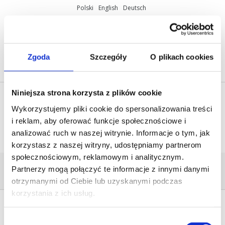
Polski
English
Deutsch
ul. Miętowa 37, 61-680 Poznań, Polska
+48 61 825 81 11
info@mobilus.pl
Zgoda
Szczegóły
O plikach cookies
Niniejsza strona korzysta z plików cookie
Wykorzystujemy pliki cookie do spersonalizowania treści
i reklam, aby oferować funkcje społecznościowe i
analizować ruch w naszej witrynie. Informacje o tym, jak
korzystasz z naszej witryny, udostępniamy partnerom
społecznościowym, reklamowym i analitycznym.
COOKIE POLICY
Partnerzy mogą połączyć te informacje z innymi danymi
Home
/
Cookie Policy
/
otrzymanymi od Ciebie lub uzyskanymi podczas
korzystania z ich usług.
This site uses cookies - small text files that are
Wybór