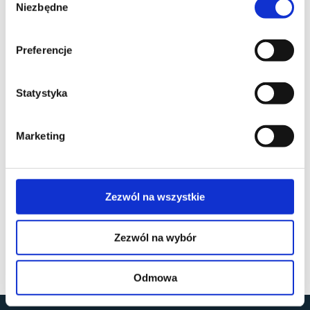
placed on your machine to help the site provide a
Niezbędne
zgody
better user experience. In general, cookies are used
to retain user preferences, store information for
Preferencje
things like shopping carts, and provide anonymised
tracking data to third party applications like Google
Analytics. As a rule, cookies will make your
Statystyka
browsing experience better. However, you may
prefer to disable cookies on this site and on others.
Marketing
The most effective way to do this is to disable
cookies in your browser. We suggest consulting the
Help section of your browser or taking a look at
the
About Cookies website
which offers guidance for all
Zezwól na wszystkie
modern browsers
Zezwól na wybór
Odmowa