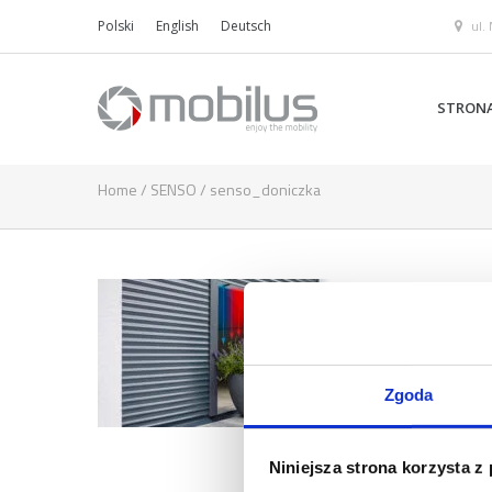
ul.
Polski
English
Deutsch
STRON
Home
/
SENSO
/
senso_doniczka
Zgoda
Niniejsza strona korzysta z