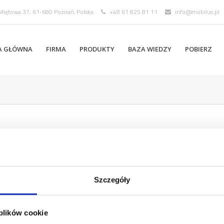
 Miętowa 37, 61-680 Poznań, Polska
+48 61 825 81 11
info@mobilus.pl
A GŁÓWNA
FIRMA
PRODUKTY
BAZA WIEDZY
POBIERZ
Szczegóły
 plików cookie