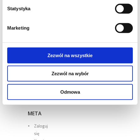
Statystyka
NAJNOWSZE
KOMENTARZE
Marketing
ARCHIWA
Zezwól na wszystkie
KATEGORIE
Zezwól na wybór
Brak
kategorii
Odmowa
META
Zaloguj
się