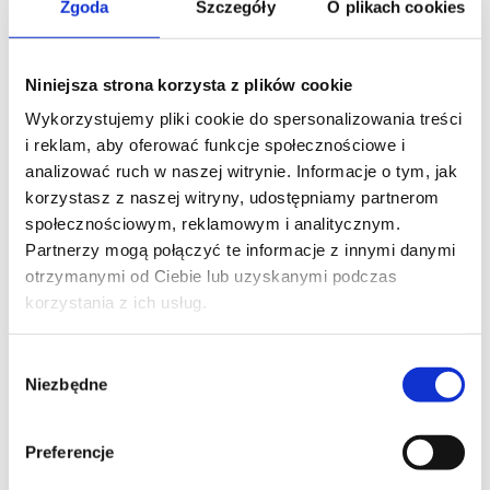
Zgoda
Szczegóły
O plikach cookies
Pilot COSMO | HCT Specyfikacja KOMUNIKACJA
DWUKIERUNKOWA COSMO | 2WAY 24 KANAŁY 12
GRUP KANAŁÓW AUTOMATYKA: TRYB
Niniejsza strona korzysta z plików cookie
DZIENNY, TRYB TYGODNIOWY, FUNKCJE ASTRO
Wykorzystujemy pliki cookie do spersonalizowania treści
TRYB POZOROWANEJ OBECNOŚCI UŻYTKOWNIKA
i reklam, aby oferować funkcje społecznościowe i
INTERFEJS UŻYTKOWNIKA W 8 JĘZYKACH
analizować ruch w naszej witrynie. Informacje o tym, jak
MOŻLIWOŚĆ KONFIGURACJI Z POZIOMU
korzystasz z naszej witryny, udostępniamy partnerom
KOMPUTERA PC WYŚWIETLACZ LCD 240 x 320 px
społecznościowym, reklamowym i analitycznym.
MICRO USB KOLORY: BIAŁY, CZARNY KOD
Partnerzy mogą połączyć te informacje z innymi danymi
DYNAMICZNY MODULACJA FSK 868 MHz 3 x R03 [...]
otrzymanymi od Ciebie lub uzyskanymi podczas
korzystania z ich usług.
Wybór
Niezbędne
zgody
Preferencje