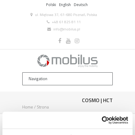
Polski
English
Deutsch
ul. Miętowa 37, 61-680 Poznań, Polska
+48 61 825 81 11
info@mobilus.pl
COSMO | HCT
Home
/
Strona
COSMO | HCT