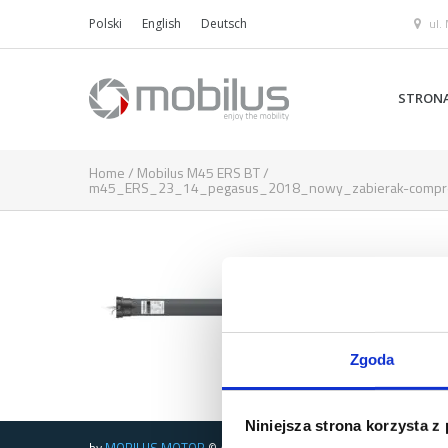
ul.
Polski
English
Deutsch
STRON
Home
/
Mobilus M45 ERS BT
/
m45_ERS_23_14_pegasus_2018_nowy_zabierak-compr
Zgoda
Niniejsza strona korzysta z