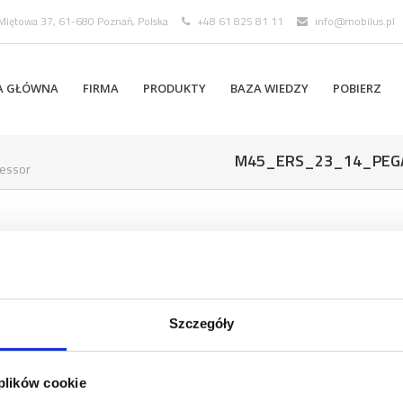
 Miętowa 37, 61-680 Poznań, Polska
+48 61 825 81 11
info@mobilus.pl
A GŁÓWNA
FIRMA
PRODUKTY
BAZA WIEDZY
POBIERZ
M45_ERS_23_14_PEG
essor
Szczegóły
 plików cookie