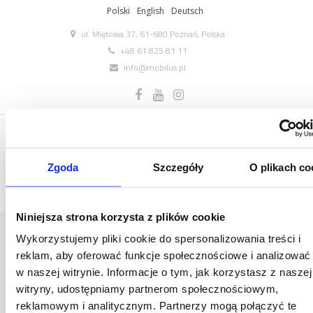
Polski
English
Deutsch
ul. Miętowa 37, 61-680 Poznań, Polska
+48 61 825 81 11
info@mobilus.pl
Zgoda
Szczegóły
O plikach co
Niniejsza strona korzysta z plików cookie
M45_ERS_23_14_PEGASUS_2018_NOWY_ZAB
Wykorzystujemy pliki cookie do spersonalizowania treści i
COMPRESSOR-265×62
reklam, aby oferować funkcje społecznościowe i analizować
Home
/
[:pl]Siłowniki Mobilus M45[:en]Mobilus -
w naszej witrynie. Informacje o tym, jak korzystasz z naszej
Tubular motors M45[:de]Antriebe Mobilus M45[:]
/
m45_ERS_23_14_pegasus_2018_nowy_zabierak-
witryny, udostępniamy partnerom społecznościowym,
compressor-265×62
reklamowym i analitycznym. Partnerzy mogą połączyć te