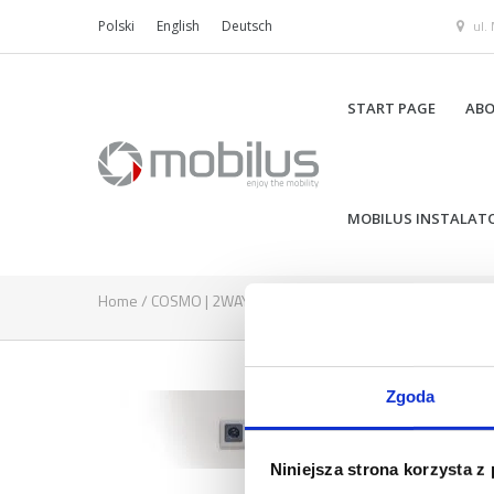
ul.
Polski
English
Deutsch
START PAGE
ABO
MOBILUS INSTALAT
Home
/
COSMO | 2WAY
/
broszura_cswp-compressor
Zgoda
Niniejsza strona korzysta z