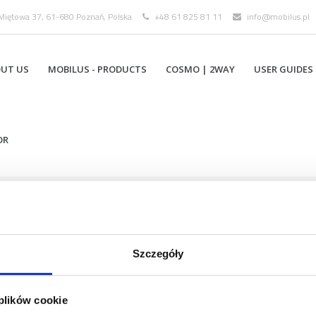
 Miętowa 37, 61-680 Poznań, Polska
+48 61 825 81 11
info@mobilus.pl
UT US
MOBILUS ­- PRODUCTS
COSMO | 2WAY
USER GUIDES
OR
Szczegóły
 plików cookie