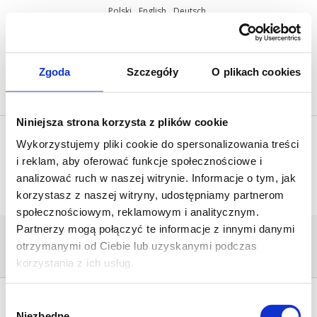
Polski
English
Deutsch
ul. Miętowa 37, 61-680 Poznań, Polska
+48 61 825 81 11
info@mobilus.pl
Zgoda
Szczegóły
O plikach cookies
Niniejsza strona korzysta z plików cookie
Wykorzystujemy pliki cookie do spersonalizowania treści
i reklam, aby oferować funkcje społecznościowe i
analizować ruch w naszej witrynie. Informacje o tym, jak
korzystasz z naszej witryny, udostępniamy partnerom
społecznościowym, reklamowym i analitycznym.
Partnerzy mogą połączyć te informacje z innymi danymi
START_01-KOPIA
otrzymanymi od Ciebie lub uzyskanymi podczas
Home
/
[:pl]Strona główna[:en]Start
page[:de]Startseite[:]
/
start_01-kopia
korzystania z ich usług.
Wybór
Niezbędne