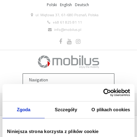
Polski
English
Deutsch
ul. Miętowa 37, 61-680 Poznań, Polska
+48 61 825 81 11
info@mobilus.pl
ACCESSORIES
Home
/
Page
Zgoda
Szczegóły
O plikach cookies
Niniejsza strona korzysta z plików cookie
ACCESSORIES