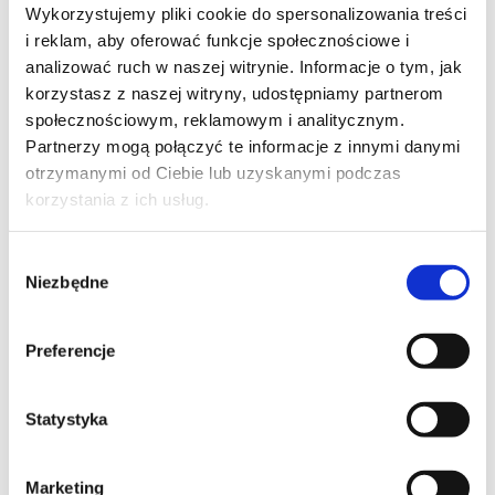
Wykorzystujemy pliki cookie do spersonalizowania treści
Adaptations m35 Adaptations m45 Adaptations m59
i reklam, aby oferować funkcje społecznościowe i
Handcranks, joints System brackets
analizować ruch w naszej witrynie. Informacje o tym, jak
korzystasz z naszej witryny, udostępniamy partnerom
społecznościowym, reklamowym i analitycznym.
Partnerzy mogą połączyć te informacje z innymi danymi
otrzymanymi od Ciebie lub uzyskanymi podczas
korzystania z ich usług.
Wybór
Niezbędne
zgody
RECENT
Preferencje
COMMENTS
Statystyka
ARCHIVES
Marketing