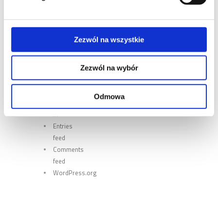
CATEGORIES
No
Zezwól na wszystkie
categories
Zezwól na wybór
META
Odmowa
Log
in
Entries
feed
Comments
feed
WordPress.org