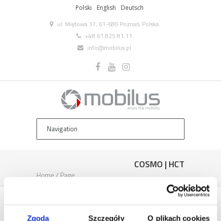
Polski
English
Deutsch
ul. Miętowa 37, 61-680 Poznań, Polska
+48 61 825 81 11
info@mobilus.pl
COSMO | HCT
Home
/
Page
COSMO | HCT
Zgoda
Szczegóły
O plikach cookies