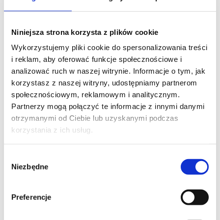
Remote control COSMO | HCT Specification BI-
DIRECTIONAL COMMUNICATION COSMO | 2WAY 24
Niniejsza strona korzysta z plików cookie
CHANNELS 12 GROUPS AUTOMATIC SYSTEM: DAILY
MODE, WEEKLY MODE, ASTRO OPTIONS SIMULATED
Wykorzystujemy pliki cookie do spersonalizowania treści
USER PRESENCE MODE USER INTERFACE IN 8
i reklam, aby oferować funkcje społecznościowe i
LANGUAGES CONFIGURATION FROM
analizować ruch w naszej witrynie. Informacje o tym, jak
YOUR COMPUTER PC LCD DISPLAY 240 x 320 px
korzystasz z naszej witryny, udostępniamy partnerom
MICRO USB COLORS: WHITE, BLACK ROLLING CODE
społecznościowym, reklamowym i analitycznym.
FSK MODULATION 868 MHz 3 x R03 / AAA 1,5 V [...]
Partnerzy mogą połączyć te informacje z innymi danymi
otrzymanymi od Ciebie lub uzyskanymi podczas
korzystania z ich usług.
Wybór
Niezbędne
zgody
Preferencje