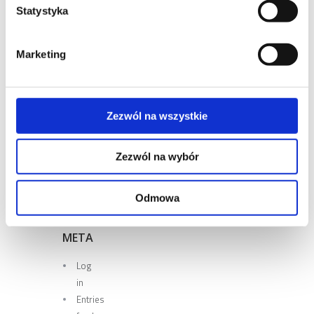
Statystyka
RECENT
COMMENTS
Marketing
ARCHIVES
Zezwól na wszystkie
CATEGORIES
Zezwól na wybór
No
categories
Odmowa
META
Log
in
Entries