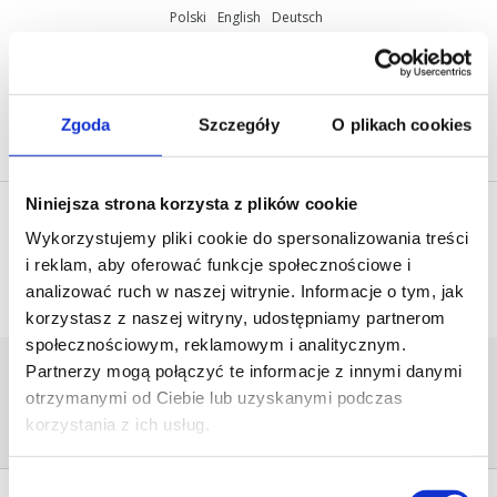
Polski
English
Deutsch
ul. Miętowa 37, 61-680 Poznań, Polska
+48 61 825 81 11
info@mobilus.pl
Zgoda
Szczegóły
O plikach cookies
Niniejsza strona korzysta z plików cookie
Wykorzystujemy pliki cookie do spersonalizowania treści
i reklam, aby oferować funkcje społecznościowe i
analizować ruch w naszej witrynie. Informacje o tym, jak
korzystasz z naszej witryny, udostępniamy partnerom
społecznościowym, reklamowym i analitycznym.
WM_BIALY_WWW
Partnerzy mogą połączyć te informacje z innymi danymi
Home
/
[:pl]Sterowanie radiowe
otrzymanymi od Ciebie lub uzyskanymi podczas
Mobilus[:en]Mobilus - radio
korzystania z ich usług.
control[:de]Fernsteuerung Mobilus[:]
/
wm_bialy_www
Wybór